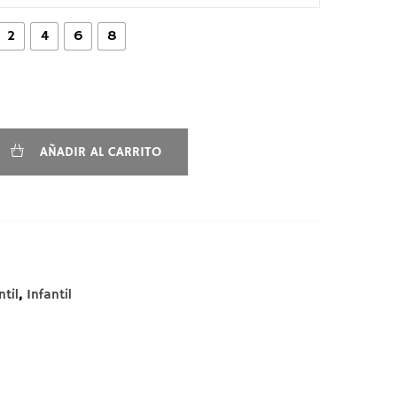
2
4
6
8
AÑADIR AL CARRITO
ntil
,
Infantil