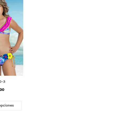
0-3
00
opciones