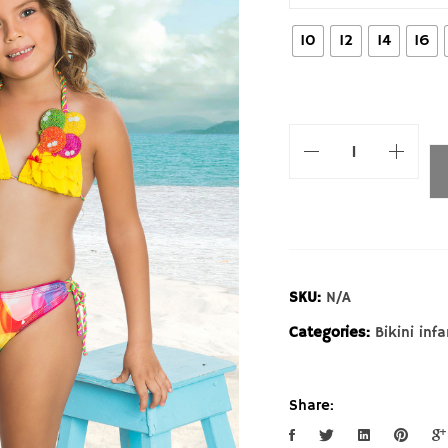
10
12
14
16
SKU:
N/A
Categories:
Bikini infa
Share: