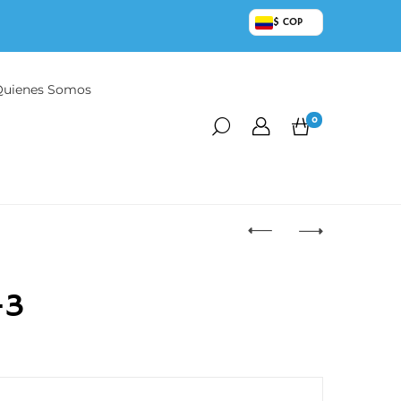
$ COP
Quienes Somos
0
-3