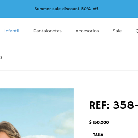
Summer sale discount 50% off.
Infantil
Pantalonetas
Accesorios
Sale
s
REF: 358
$
150.000
TALLA