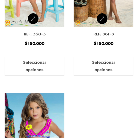
REF: 358-3
REF: 361-3
$
150.000
$
150.000
Este
Es
producto
pr
Seleccionar
Seleccionar
tiene
ti
opciones
opciones
múltiples
mú
variantes.
va
Las
La
opciones
op
se
se
pueden
pu
elegir
el
en
en
la
la