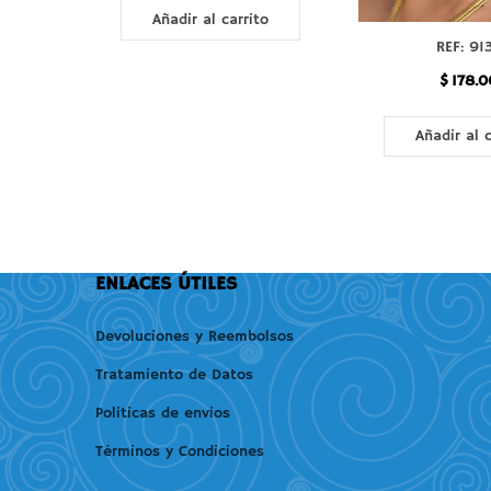
Añadir al carrito
REF: 91
$
178.0
Añadir al c
ENLACES ÚTILES
Devoluciones y Reembolsos
Tratamiento de Datos
Politicas de envios
Términos y Condiciones