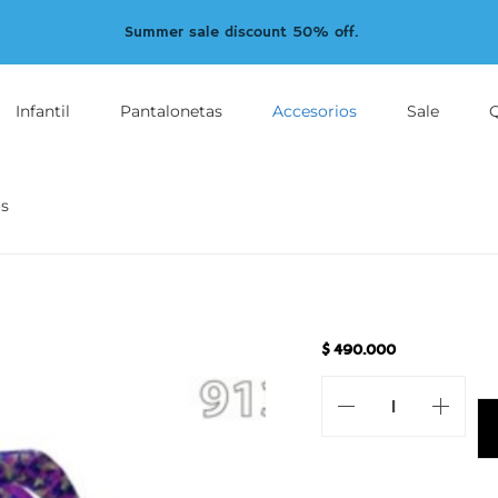
Summer sale discount 50% off.
Infantil
Pantalonetas
Accesorios
Sale
s
$
490.000
REF:913-
6
cantidad