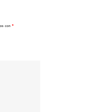
dos con
*