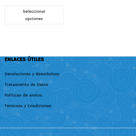
Seleccionar
opciones
ENLACES ÚTILES
Devoluciones y Reembolsos
Tratamiento de Datos
Politicas de envios
Términos y Condiciones