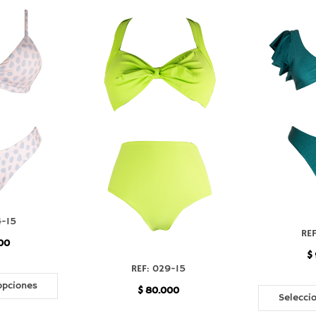
4-15
REF
00
$
REF: 029-15
opciones
$
80.000
Selecci