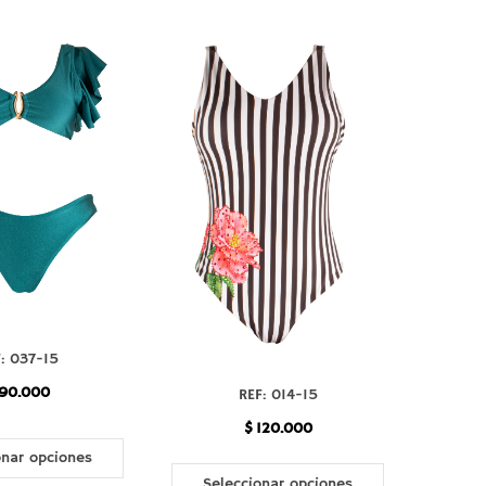
: 037-15
90.000
REF: 014-15
$
120.000
onar opciones
Seleccionar opciones