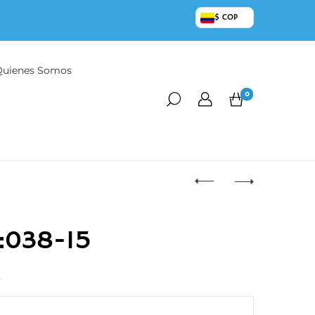
$ COP
Quienes Somos
0
:038-15