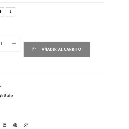
M
L
AÑADIR AL CARRITO
A
y:
Sale