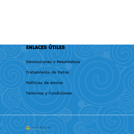
ENLACES ÚTILES
Devoluciones y Reembolsos
Tratamiento de Datos
Politicas de envios
Términos y Condiciones