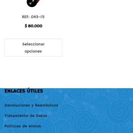
REF: 043-15
$
80.000
Seleccionar
opciones
ENLACES ÚTILES
Devoluciones y Reembolsos
Tratamiento de Datos
Politicas de envios