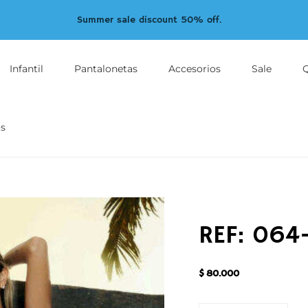
Summer sale discount 50% off.
Infantil
Pantalonetas
Accesorios
Sale
s
REF: 064
$
80.000