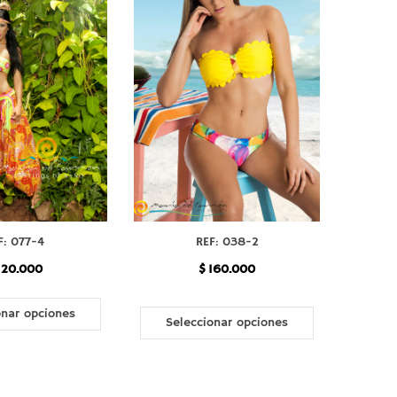
F: 077-4
REF: 038-2
120.000
$
160.000
onar opciones
Seleccionar opciones