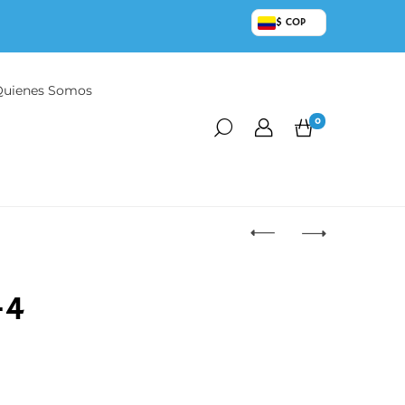
$ COP
Quienes Somos
0
-4