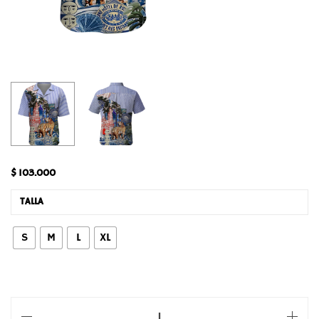
$
103.000
TALLA
S
M
L
XL
REF: