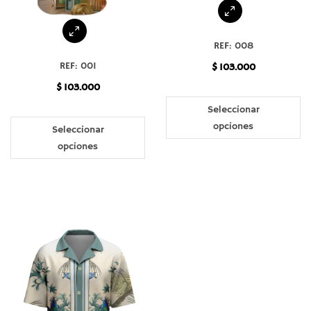
REF: 008
REF: 001
$
103.000
$
103.000
Es
pr
Seleccionar
Este
ti
opciones
producto
Seleccionar
mú
tiene
opciones
va
múltiples
La
variantes.
op
Las
se
opciones
pu
se
el
pueden
en
elegir
la
en
pá
la
de
página