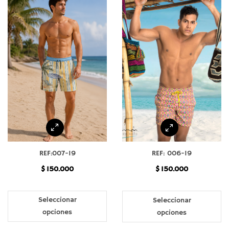
opciones
la
se
pá
pueden
de
elegir
pr
en
la
página
de
producto
REF:007-19
REF: 006-19
$
150.000
$
150.000
Este
Es
producto
pr
Seleccionar
Seleccionar
tiene
ti
opciones
opciones
múltiples
mú