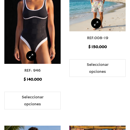
elegir
de
en
pr
la
página
de
producto
REF:008-19
$
150.000
Es
pr
Seleccionar
REF: 946
ti
opciones
mú
$
140.000
va
Este
La
producto
Seleccionar
op
tiene
opciones
se
múltiples
pu
variantes.
el
Las
en