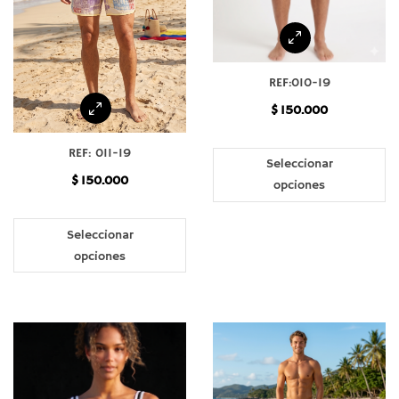
REF:010-19
$
150.000
Es
REF: 011-19
pr
Seleccionar
$
150.000
ti
opciones
mú
Este
va
producto
Seleccionar
La
tiene
opciones
op
múltiples
se
variantes.
pu
Las
el
opciones
en
se
la
pueden
pá