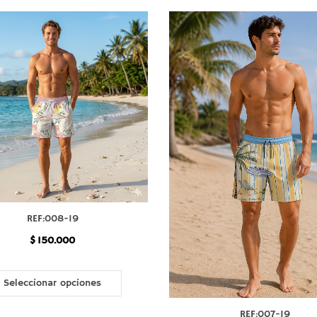
la
página
de
producto
REF:008-19
$
150.000
Este
producto
Seleccionar opciones
tiene
REF:007-19
múltiples