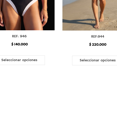
REF: 946
REF:944
$
140.000
$
220.000
Este
producto
Seleccionar opciones
Seleccionar opciones
tiene
múltiples
variantes.
Las
opciones
se
pueden
elegir
en