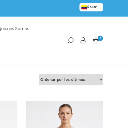
$ COP
Quienes Somos
0