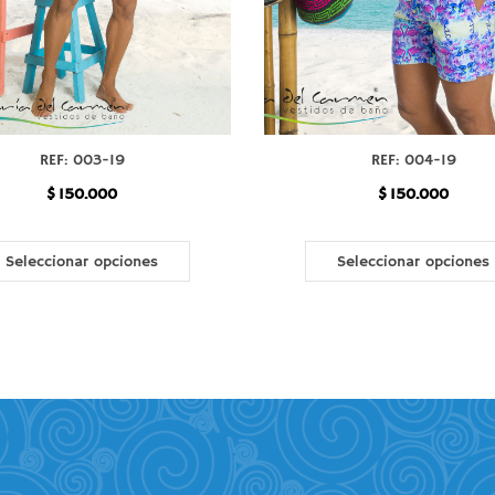
REF: 003-19
REF: 004-19
$
150.000
$
150.000
Este
producto
Seleccionar opciones
Seleccionar opciones
tiene
múltiples
variantes.
Las
opciones
se
pueden
elegir