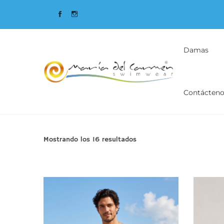
Primary
Menu
Damas
Contácteno
Ordenado
Mostrando los 16 resultados
por
los
últimos