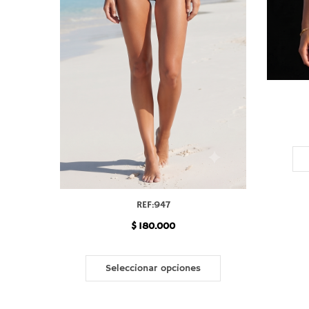
REF:947
$
180.000
Este
producto
Seleccionar opciones
tiene
múltiples