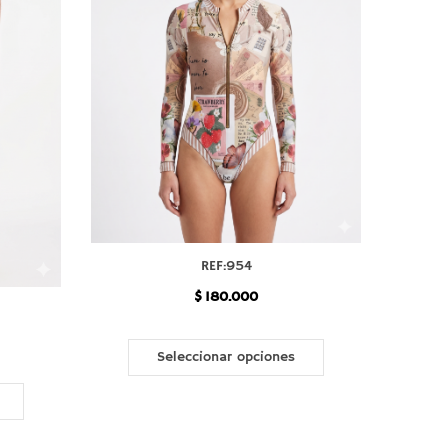
REF:954
$
180.000
Este
producto
Seleccionar opciones
Este
tiene
producto
múltiples
tiene
variantes.
múltiples