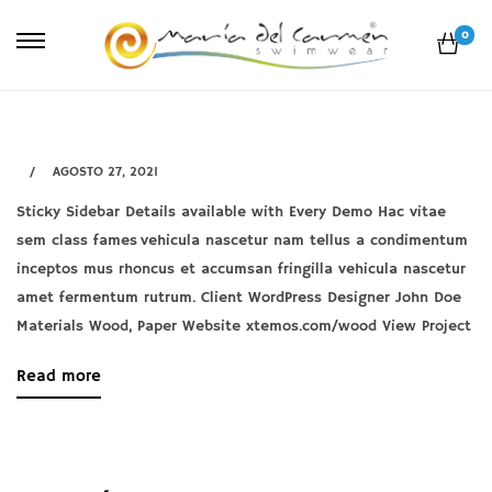
0
AGOSTO 27, 2021
Sticky Sidebar Details available with Every Demo Hac vitae
Venenatis
sem class fames vehicula nascetur nam tellus a condimentum
nam
inceptos mus rhoncus et accumsan fringilla vehicula nascetur
phasellus
amet fermentum rutrum. Client WordPress Designer John Doe
Materials Wood, Paper Website xtemos.com/wood View Project
about
Read more
agosto
an
27,
interesting
2021
article
2021-
to