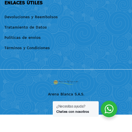
08-
ENLACES ÚTILES
read
27T13:27:56+00:00
Devoluciones y Reembolsos
Tratamiento de Datos
Politicas de envios
Términos y Condiciones
Arena Blanca S.A.S.
¿Necesitas ayuda?
Chatea con nosotros